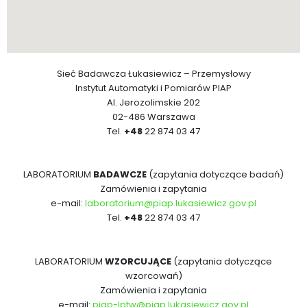
Sieć Badawcza Łukasiewicz – Przemysłowy
Instytut Automatyki i Pomiarów PIAP
Al. Jerozolimskie 202
02-486 Warszawa
Tel.
+48
22 874 03 47
LABORATORIUM
BADAWCZE
(zapytania dotyczące badań)
Zamówienia i zapytania
e-mail:
laboratorium@piap.lukasiewicz.gov.pl
Tel.
+48
22 874 03 47
LABORATORIUM
WZORCUJĄCE
(zapytania dotyczące
wzorcowań)
Zamówienia i zapytania
e-mail:
piap-lptw@piap.lukasiewicz.gov.pl