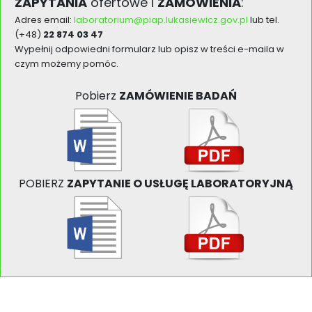
ZAPYTANIA
ofertowe i
ZAMÓWIENIA
:
Adres email:
laboratorium@piap.lukasiewicz.gov.pl
lub tel.
(+48)
22 874 03 47
Wypełnij odpowiedni formularz lub opisz w treści e-maila w
czym możemy pomóc.
Pobierz
ZAMÓWIENIE BADAŃ
POBIERZ
ZAPYTANIE O USŁUGĘ LABORATORYJNĄ